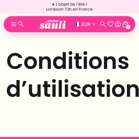
☀️ L'objet de l'été |
Livraison 72h en France
EUR
0
Conditions
d’utilisatio