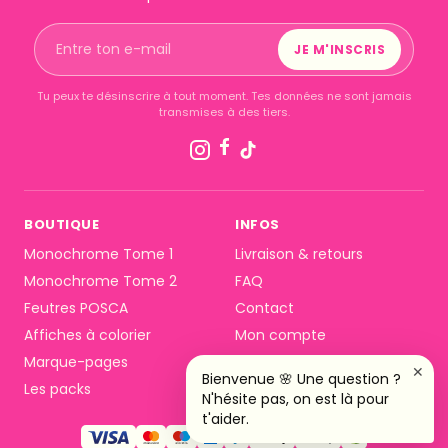
JE M'INSCRIS
Tu peux te désinscrire à tout moment. Tes données ne sont jamais
transmises à des tiers.
BOUTIQUE
INFOS
Monochrome Tome 1
Livraison & retours
Monochrome Tome 2
FAQ
Feutres POSCA
Contact
Affiches à colorier
Mon compte
Marque-pages
CGV
✕
Bienvenue 🌸 Une question ?
Les packs
Confidentialité
N'hésite pas, on est là pour
t'aider.